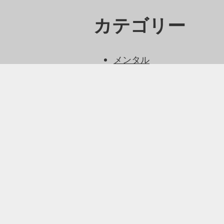
カテゴリー
メンタル
人脈
半導体
市場価値
正社員
メタ情報
ログイン
投稿フィード
コメントフィード
WordPress.org